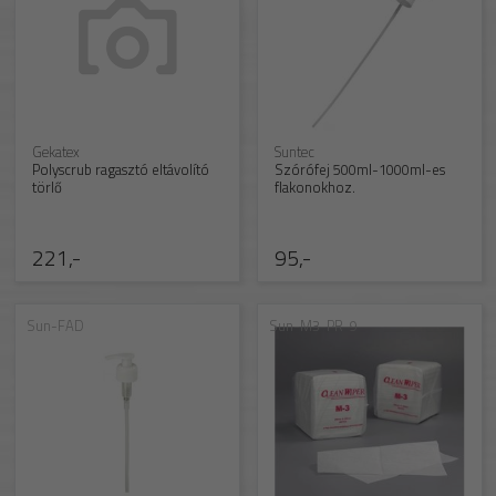
Gekatex
Suntec
Polyscrub ragasztó eltávolító
Szórófej 500ml-1000ml-es
törlő
flakonokhoz.
221,-
95,-
Sun-FAD
Sun-M3-PR-9