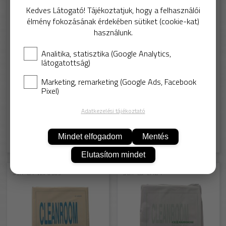
Kedves Látogató! Tájékoztatjuk, hogy a felhasználói
élmény fokozásának érdekében sütiket (cookie-kat)
használunk.
Analitika, statisztika (Google Analytics,
látogatottság)
Marketing, remarketing (Google Ads, Facebook
Pixel)
KM
Gekatex
Tisztatéri papír, 80 gr, A4,
Szennyeződés összeszedő
függöny (Tacky Curtain), 1, 22
Adatkezelési tájékoztató
m x 5
Mindet elfogadom
Mentés
3 960,-
6 858,-
Elutasítom mindet
Sun-CA-WIP0609
Sun-Ca-CHD1