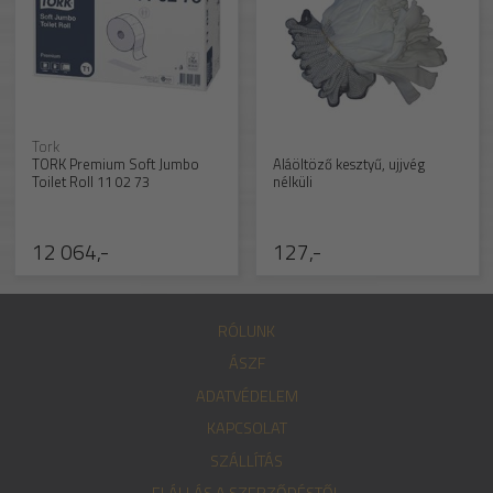
Tork
TORK Premium Soft Jumbo
Aláöltöző kesztyű, ujjvég
Toilet Roll 11 02 73
nélküli
12 064,-
127,-
RÓLUNK
ÁSZF
ADATVÉDELEM
KAPCSOLAT
SZÁLLÍTÁS