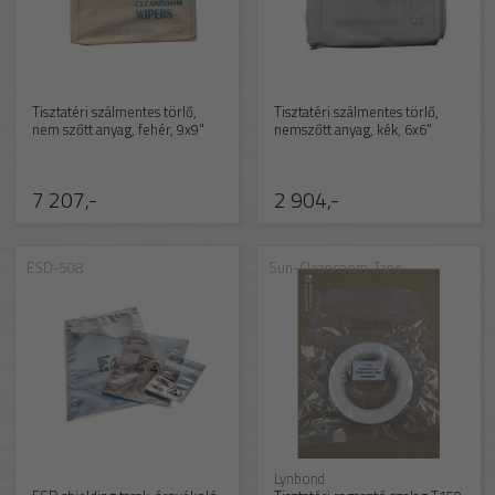
Tisztatéri szálmentes törlő,
Tisztatéri szálmentes törlő,
nem szőtt anyag, fehér, 9x9"
nemszőtt anyag, kék, 6x6"
7 207,-
2 904,-
ESD-508
Sun-Cleanroom-Tape
Lynbond