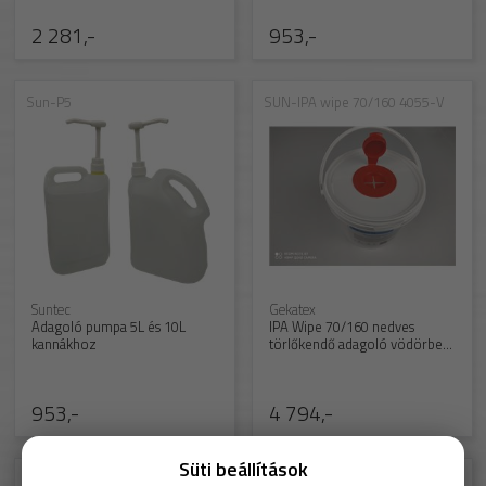
2 281,-
953,-
Sun-P5
SUN-IPA wipe 70/160 4055-V
Suntec
Gekatex
Adagoló pumpa 5L és 10L
IPA Wipe 70/160 nedves
kannákhoz
törlőkendő adagoló vödörben
4055-V
953,-
4 794,-
Süti beállítások
Sun-CA-Paper green-80gsm
Sun-Tacky Curtain