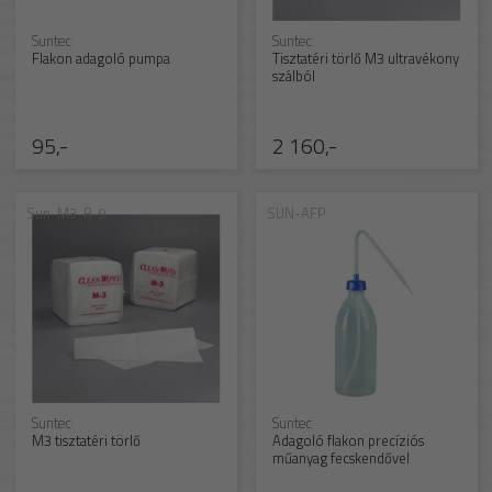
Suntec
Suntec
Flakon adagoló pumpa
Tisztatéri törlő M3 ultravékony
szálból
95,-
2 160,-
Sun-M3-R-9
SUN-AFP
Suntec
Suntec
M3 tisztatéri törlő
Adagoló flakon precíziós
műanyag fecskendővel