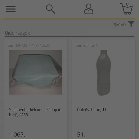
0
Szűrés
Újdonságok
Sun-DNM2-4453-12x20
Sun-öblítő-1
Szálmentes kék nemszőtt ipari
Öblítős flakon, 1 l
törlő, 4453
1 067,-
51,-