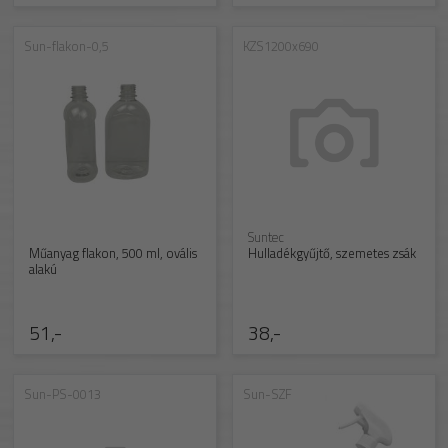
Sun-flakon-0,5
KZS1200x690
Suntec
Műanyag flakon, 500 ml, ovális
Hulladékgyűjtő, szemetes zsák
alakú
51,-
38,-
Sun-PS-0013
Sun-SZF