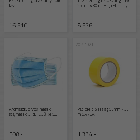
ESD shielding tasak, árnyékoló
Tisztatéri ragasztó szalag T150
tasak
25 mm× 30 m (High Elasticity
16 510,-
5 526,-
20251021
Arcmaszk, orvosi maszk,
Padlójelölő szalag 50mm x 33
szájmaszk, 3 RÉTEGŰ Kék,
m SÁRGA
(orvosi mas
508,-
1 334,-