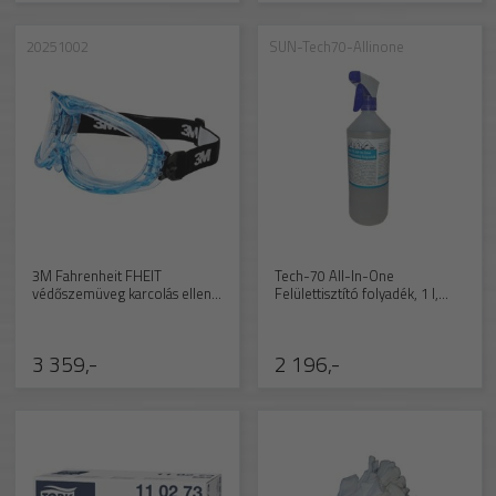
20251002
SUN-Tech70-Allinone
3M Fahrenheit FHEIT
Tech-70 All-In-One
védőszemüveg karcolás elleni
Felülettisztító folyadék, 1 l,
védelemmel
szórófejes
3 359,-
2 196,-