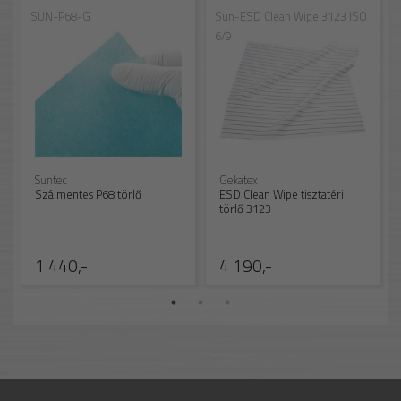
SUN-P68-G
Sun-ESD Clean Wipe 3123 ISO
6/9
Suntec
Gekatex
Szálmentes P68 törlő
ESD Clean Wipe tisztatéri
törlő 3123
1 440,-
4 190,-