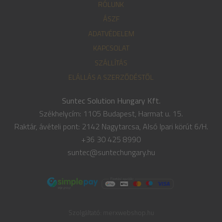
RÓLUNK
ÁSZF
ADATVÉDELEM
KAPCSOLAT
SZÁLLÍTÁS
ELÁLLÁS A SZERZŐDÉSTŐL
Suntec Solution Hungary Kft.
Székhelycím: 1105 Budapest, Harmat u. 15.
Raktár, ávételi pont: 2142 Nagytarcsa, Alsó Ipari körút 6/H.
+36 30 425 8990
suntec@suntechungary.hu
Szolgáltató:
merxwebshop.hu