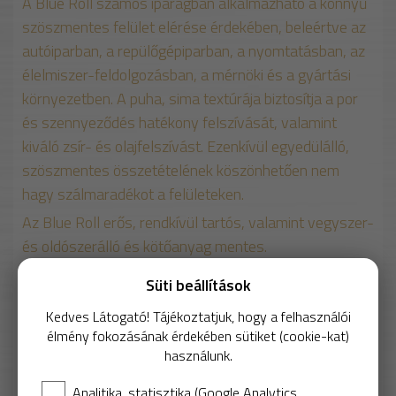
A Blue Roll számos iparágban alkalmazható a könnyű
szöszmentes felület elérése érdekében, beleértve az
autóiparban, a repülőgépiparban, a nyomtatásban, az
élelmiszer-feldolgozásban, a mérnöki és a gyártási
környezetben. A puha, sima textúrája biztosítja a por
és szennyeződés hatékony felszívását, valamint
kiváló zsír- és olajfelszívást. Ezenkívül egyedülálló,
szöszmentes összetételének köszönhetően nem
hagy szálmaradékot a felületeken.
Az Blue Roll erős, rendkívül tartós, valamint vegyszer-
és oldószerálló és kötőanyag mentes.
500 lap / tekercs
Süti beállítások
23*24 cm-es lapméret
Kedves Látogató! Tájékoztatjuk, hogy a felhasználói
68 g/ m2
élmény fokozásának érdekében sütiket (cookie-kat)
használunk.
/custom/suntechun/documents/tds_dnm2-eng.pdf
Azonos termékek:
Analitika, statisztika (Google Analytics,