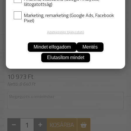
látogatottság)
Sontara STS66, STC69, STA75 szálmentes
törlőkendők
Marketing, remarketing (Google Ads, Facebook
WypAll PowerClean
Pixel)
IPS Hizorb WP/PES
Adatkezelési tájékoztató
SZÍN
kék
Mindet elfogadom
Mentés
Ajánlott kiegészítők
Elutasítom mindet
ICP-118 alkoholos felületfertőtlenítő
2 565 Ft
10 973 Ft
Nettó: 8 640 Ft
KOSÁRBA