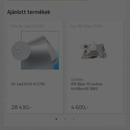
Ajánlott termékek
SUN-Air Laid 472750
Sun-IPA Wipe 70/50
Gekatex
Air Laid törlő 472750
IPA Wipe 70 nedves
törlőkendő 3893
28 430,-
4 600,-