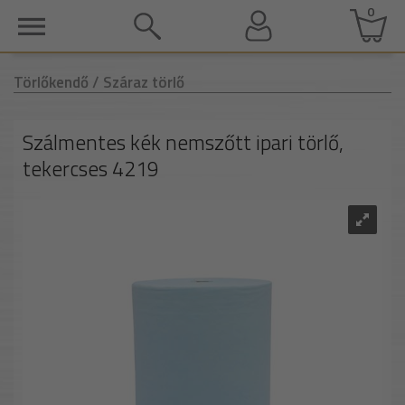
0
Törlőkendő
/ Száraz törlő
Szálmentes kék nemszőtt ipari törlő,
tekercses 4219