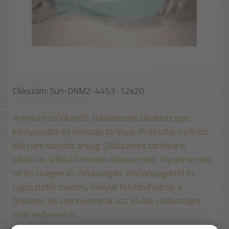
Cikkszám: Sun-DNM2-4453-12x20
Prémium törlőkendő, tökéletesen alkalmas ipari
környezetbe és műszaki törlésre. Poliészter-cellulóz
kék nem szövött anyag. Oldószeres törlésre is
alkalmas (ellenáll minden oldószernek). Nyommentes
törlés üvegen és műanyagon. Kötőanyagoktól és
ragasztótól mentes, melyek feloldódhatnak a
felületen és szennyezhetik azt. Kíváló szilárdságot
kínál nedvesen is.