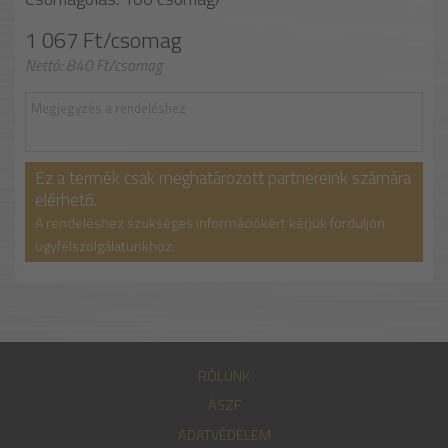
1 067 Ft/csomag
Nettó: 840 Ft/csomag
Ez a termék csak meghatározott partnereink számára
elérhető.
A rendeléshez szükséges információkért kérjük forduljon
ügyfélszolgálatunkhoz.
RÓLUNK
ÁSZF
ADATVÉDELEM