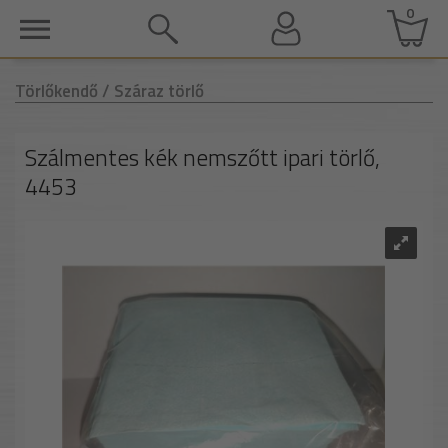
0
Törlőkendő
/ Száraz törlő
Szálmentes kék nemszőtt ipari törlő,
4453