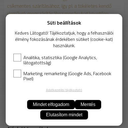
csíkmentes szárításához, így pl. a tökéletes kendő
járművek megszárításához mosásukat követően.
Emellett a járművek utasterének tisztítására is
Süti beállítások
alkalmas. Méretének és jó nedvszívó képességének
Kedves Látogató! Tájékoztatjuk, hogy a felhasználói
köszönhetően a PVAmicro Max ablaktisztításhoz is
élmény fokozásának érdekében sütiket (cookie-kat)
tökéletes.
használunk.
MÉRET
SZÍN
50x44 cm
szürke
Analitika, statisztika (Google Analytics,
2 006 Ft
látogatottság)
Nettó: 1 579 Ft
Marketing, remarketing (Google Ads, Facebook
Pixel)
Adatkezelési tájékoztató
Mindet elfogadom
Mentés
KOSÁRBA
Elutasítom mindet