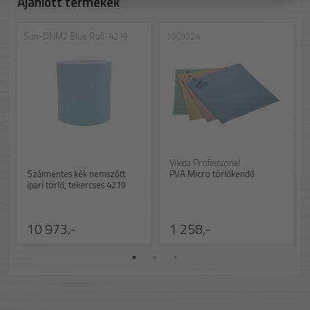
Ajánlott termékek
Sun-DNM2 Blue Roll-4219
16C0024
Vileda Professional
Szálmentes kék nemszőtt
PVA Micro törlőkendő
ipari törlő, tekercses 4219
10 973,-
1 258,-