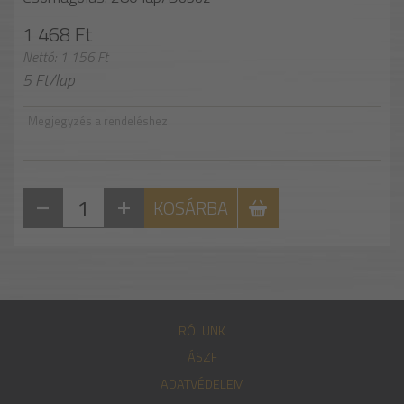
1 468 Ft
Nettó: 1 156 Ft
5 Ft/lap
KOSÁRBA
RÓLUNK
ÁSZF
ADATVÉDELEM