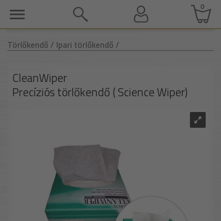
0
Törlőkendő
/ Ipari törlőkendő
/
CleanWiper
Precíziós törlőkendő ( Science Wiper)