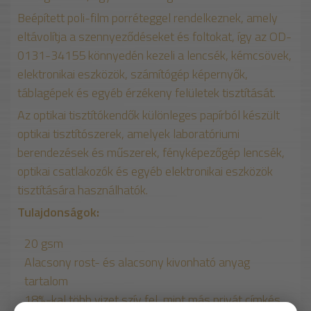
Beépített poli-film porréteggel rendelkeznek, amely
eltávolítja a szennyeződéseket és foltokat, így az OD-
0131-34155 könnyedén kezeli a lencsék, kémcsövek,
elektronikai eszközök, számítógép képernyők,
táblagépek és egyéb érzékeny felületek tisztítását.
Az optikai tisztítókendők különleges papírból készült
optikai tisztítószerek, amelyek laboratóriumi
berendezések és műszerek, fényképezőgép lencsék,
optikai csatlakozók és egyéb elektronikai eszközök
tisztítására használhatók.
Tulajdonságok:
20 gsm
Alacsony rost- és alacsony kivonható anyag
tartalom
18%-kal több vizet szív fel, mint más privát címkés