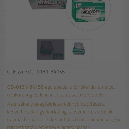
Cikkszám: OD-0131-34155
OD-0131-34155
egy speciális törlőkendő, amelyet
optikai üveg és lencsék tisztítására terveztek.
Az érzékeny üvegfelületek könnyű tisztítására
készült, ezek a gyakorlatilag szöszmentes kendők
egymásba hajtva és kényelmes dobozban vannak, így
mindig tiszták, egyesével adagolhatóak.