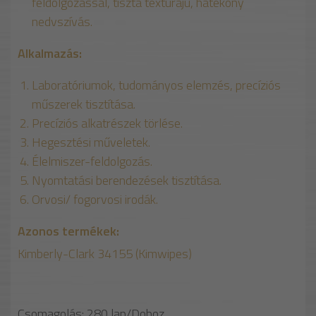
feldolgozással, tiszta textúrájú, hatékony
nedvszívás.
Alkalmazás:
Laboratóriumok, tudományos elemzés, precíziós
műszerek tisztítása.
Precíziós alkatrészek törlése.
Hegesztési műveletek.
Élelmiszer-feldolgozás.
Nyomtatási berendezések tisztítása.
Orvosi/ fogorvosi irodák.
Azonos termékek:
Kimberly-Clark 34155 (Kimwipes)
Csomagolás:
280
lap/Doboz