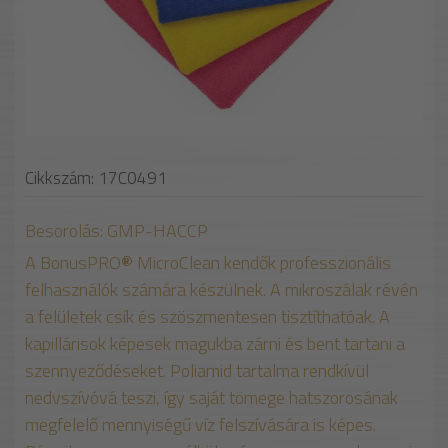
Cikkszám: 17C0491
Besorolás: GMP-HACCP
A BonusPRO
®
MicroClean kendők professzionális
felhasználók számára készülnek. A mikroszálak révén
a felületek csík és szöszmentesen tisztíthatóak. A
kapillárisok képesek magukba zárni és bent tartani a
szennyeződéseket. Poliamid tartalma rendkívül
nedvszívóvá teszi, így saját tömege hatszorosának
megfelelő mennyiségű víz felszívására is képes.