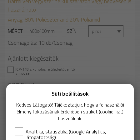
Bármilyen vegyszer nélkül szárazon vagy nedvesen is
használható
Anyag: 80% Poliészter and 20% Poliamid
MÉRET
SZÍN
400x400mm
piros
Csomagolás:
10
db/Csomag
Ajánlott kiegészítők
ICP-118 alkoholos felületfertőtlenítő
2 565 Ft
235 Ft/db
Süti beállítások
Nettó: 185 Ft/db
Kedves Látogató! Tájékoztatjuk, hogy a felhasználói
élmény fokozásának érdekében sütiket (cookie-kat)
használunk.
Analitika, statisztika (Google Analytics,
KOSÁRBA
látogatottság)