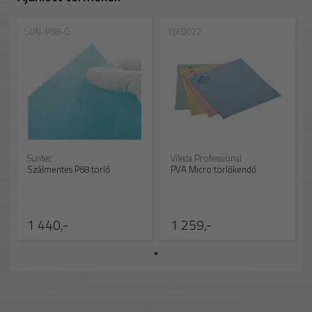
SUN-P68-G
16C0022
Suntec
Vileda Professional
Szálmentes P68 törlő
PVA Micro törlőkendő
1 440,-
1 259,-