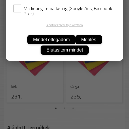
Marketing, remarketing (Google Ads, Facebook
Pixel)
Más színekben
Adatkezelési tájékoztató
17C0490
17C0489
Mindet elfogadom
Mentés
Elutasítom mindet
kék
sárga
231,-
235,-
Ajánlott termékek