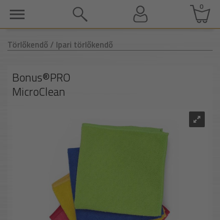
0
Törlőkendő
/ Ipari törlőkendő
Bonus®PRO
MicroClean