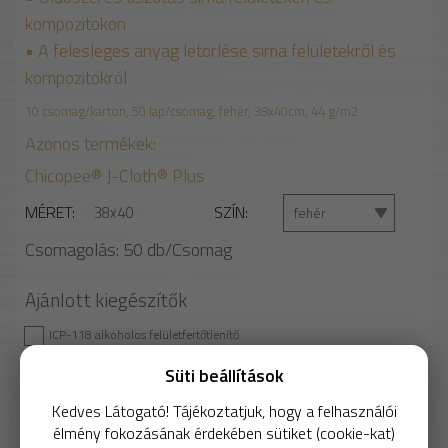
kompozitokon
• A felesleges anyag letörlése sima felületekről és
kompozitokról
10 csomag/karton, 50 lap/csomag, fehér, 38x40cm, 44 g/m2
Azonos termékek:
Chicopee® J-Cloth® Plus
MÉRET
SZÍN
38x40
fehér
Csomagolás:
50
db/Csomag
Ajánlott kiegészítők
ICP-118 alkoholos felületfertőtlenítő
2 565 Ft
Süti beállítások
2 888 Ft
Kedves Látogató! Tájékoztatjuk, hogy a felhasználói
Nettó: 2 274 Ft
élmény fokozásának érdekében sütiket (cookie-kat)
58 Ft/db