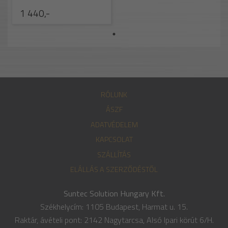
1 440,-
RÓLUNK
ÁSZF
ADATVÉDELEM
KAPCSOLAT
SZÁLLÍTÁS
ELÁLLÁS A SZERZŐDÉSTŐL
Suntec Solution Hungary Kft.
Székhelycím: 1105 Budapest, Harmat u. 15.
Raktár, ávételi pont: 2142 Nagytarcsa, Alsó Ipari körút 6/H.