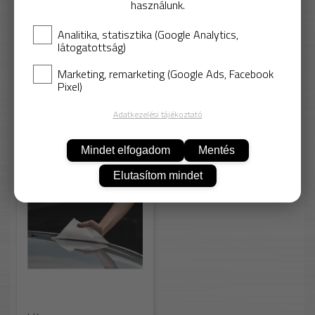
használunk.
Analitika, statisztika (Google Analytics,
látogatottság)
Marketing, remarketing (Google Ads, Facebook
Pixel)
KOSÁRBA
Adatkezelési tájékoztató
Más színekben
Mindet elfogadom
Mentés
Elutasítom mindet
Sun-Kotex 4289