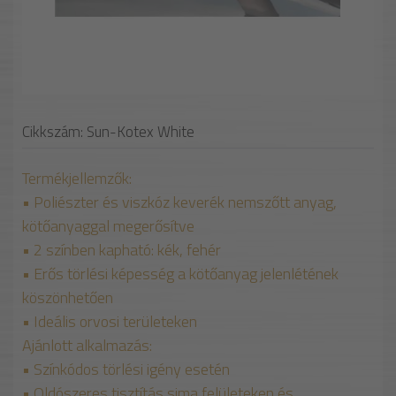
Cikkszám: Sun-Kotex White
Termékjellemzők:
• Poliészter és viszkóz keverék nemszőtt anyag,
kötőanyaggal megerősítve
• 2 színben kapható: kék, fehér
• Erős törlési képesség a kötőanyag jelenlétének
köszönhetően
• Ideális orvosi területeken
Ajánlott alkalmazás:
• Színkódos törlési igény esetén
• Oldószeres tisztítás sima felületeken és