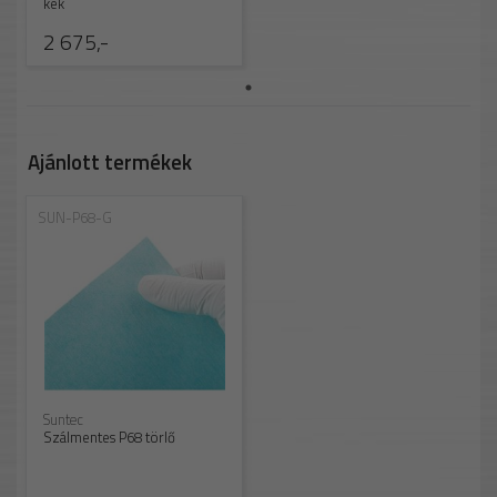
kék
2 675,-
Ajánlott termékek
SUN-P68-G
Suntec
Szálmentes P68 törlő