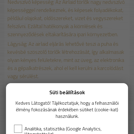
Nedvszívó képesség: Az Airlaid törlők nagy nedvszívó
képességgel rendelkeznek, és képesek folyadékokat,
például olajokat, oldószereket, vizet és vegyszereket
felszívni. Ezáltal hatékonyak a kiömlések és
szennyeződések eltakarítására ipari környezetben.
Lágyság: Az airlaid eljárás lehetővé teszi a puha és
kevésbé szöszölő törlők létrehozását, így alkalmasak
olyan kényes felületekre, mint az üveg, az elektronika
és a gépalkatrészek, ahol el kell kerülni a karcolódást
vagy sérülést.
Sokoldalúság: Ezek a törlők különböző méretű és
Süti beállítások
vastagságúak, hogy megfeleljenek a különböző
tisztítási igényeknek. Kiválóan használható eldobható
Kedves Látogató! Tájékoztatjuk, hogy a felhasználói
élmény fokozásának érdekében sütiket (cookie-kat)
törlőként.
használunk.
Összességében az airlaid törlőket nedvszívó
képességük, puhaságuk és sokoldalúságuk miatt
Analitika, statisztika (Google Analytics,
látogatottság)