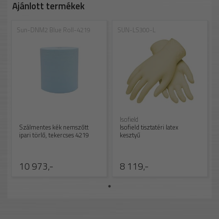
Ajánlott termékek
Sun-DNM2 Blue Roll-4219
SUN-LS300-L
Isofield
Szálmentes kék nemszőtt
Isofield tisztatéri latex
ipari törlő, tekercses 4219
kesztyű
10 973,-
8 119,-