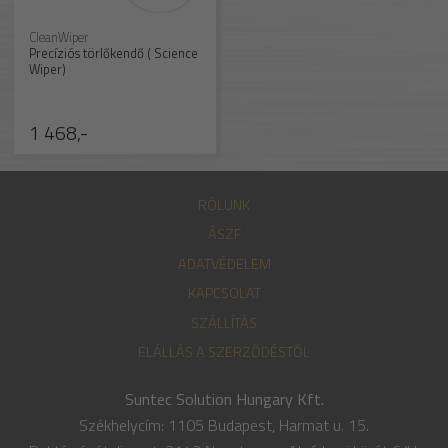
CleanWiper
Precíziós törlőkendő ( Science
Wiper)
1 468,-
RÓLUNK
ÁSZF
ADATVÉDELEM
KAPCSOLAT
SZÁLLÍTÁS
ELÁLLÁS A SZERZŐDÉSTŐL
Suntec Solution Hungary Kft.
Székhelycím: 1105 Budapest, Harmat u. 15.