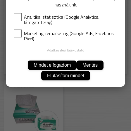
használunk.
Analitika, statisztika (Google Analytics,
látogatottság)
Marketing, remarketing (Google Ads, Facebook
Pixel)
Bonus®PRO
Kotex, 38x40cm, 1/3
MicroClean
hajtogatott
Adatkezelési tájékoztató
Mindet elfogadom
Mentés
2 888,-
231,-
Elutasítom mindet
OD-0131-34155