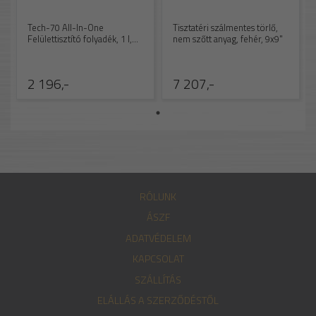
Tech-70 All-In-One
Tisztatéri szálmentes törlő,
Felülettisztító folyadék, 1 l,
nem szőtt anyag, fehér, 9x9"
szórófejes
2 196,-
7 207,-
RÓLUNK
ÁSZF
ADATVÉDELEM
KAPCSOLAT
SZÁLLÍTÁS
ELÁLLÁS A SZERZŐDÉSTŐL