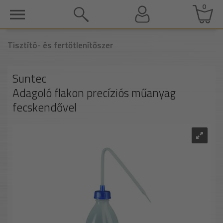
0
Tisztító- és fertőtlenítőszer
Suntec
Adagoló flakon precíziós műanyag
fecskendővel