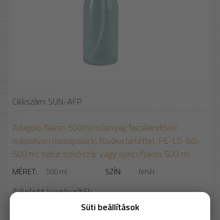
Cikkszám: SUN-AFP
Adagoló flakon 500ml műanyag fecskendővel
másnéven mosópalack, fúvóka betéttel, PE-LD-ből,
500 ml, natúr szívószár vagy spriccflakon 500 ml
MÉRET
SZÍN
500 ml
fehér
Ajánlott kiegészítők
Süti beállítások
Válassz kiegészítőt