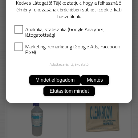
953 Ft
Kedves Látogató! Tájékoztatjuk, hogy a felhasználói
élmény fokozásának érdekében sütiket (cookie-kat)
Nettó: 750 Ft
használunk.
Analitika, statisztika (Google Analytics,
látogatottság)
Marketing, remarketing (Google Ads, Facebook
Pixel)
KOSÁRBA
Adatkezelési tájékoztató
Ajánlott termékek
Mindet elfogadom
Mentés
SUN-Tech70-Allinone
Sun-CA-WIP0609
Elutasítom mindet