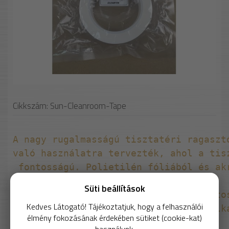
Cikkszám: Sun-Cleanroom-Tape
A nagy rugalmasságú tisztatéri ragaszt
való használatra tervezték, ahol a tis
 fontosságú. 
Polietilén fóliából és ak
Kiváló nyúlást, biztonságos tapadást,
Süti beállítások
 és maradványmentes eltávolítást bizto
Kedves Látogató! Tájékoztatjuk, hogy a felhasználói
• ISO 6+ tisztatéri környezetekhez alka
élmény fokozásának érdekében sütiket (cookie-kat)
• Polietilén fólia akril ragasztóval
