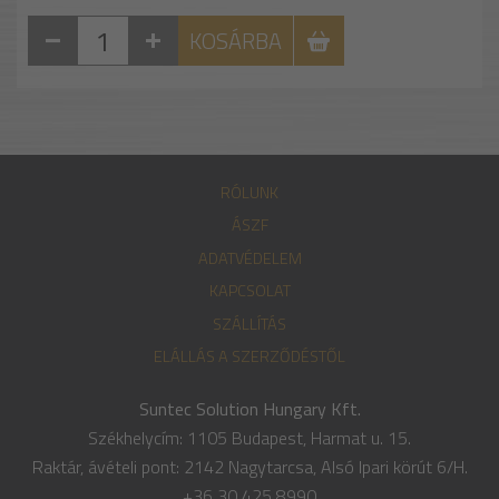
KOSÁRBA
RÓLUNK
ÁSZF
ADATVÉDELEM
KAPCSOLAT
SZÁLLÍTÁS
ELÁLLÁS A SZERZŐDÉSTŐL
Suntec Solution Hungary Kft.
Székhelycím: 1105 Budapest, Harmat u. 15.
Raktár, ávételi pont: 2142 Nagytarcsa, Alsó Ipari körút 6/H.
+36 30 425 8990