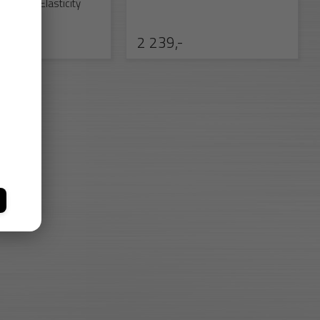
m (High Elasticity
2 239,-