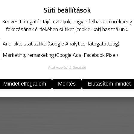
25 mm× 30 
Süti beállítások
3 960,-
5 526,-
Kedves Látogató! Tájékoztatjuk, hogy a felhasználói élmény
fokozásának érdekében sütiket (cookie-kat) használunk.
Analitika, statisztika (Google Analytics, látogatottság)
Marketing, remarketing (Google Ads, Facebook Pixel)
Adatkezelési tájékoztató
Mindet elfogadom
Mentés
Elutasítom mindet