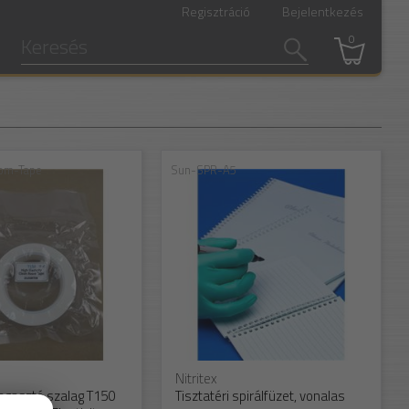
Regisztráció
Bejelentkezés
0
om-Tape
Sun-SPR-A5
Nitritex
ragasztó szalag T150
Tisztatéri spirálfüzet, vonalas