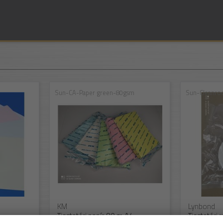
Sun-CA-Paper green-80gsm
Sun-Cleanro
KM
Lynbond
4
Tisztatéri papír, 80 gr, A4,
Tisztatéri 