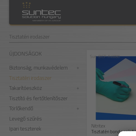
Tisztatéri irodaszer
ÚJDONSÁGOK
Sun-BICP-A4W80
Biztonság, munkavédelem
Tisztatéri irodaszer
Takarítóeszköz
Tisztító és fertőtlenítőszer
Törlőkendő
Levegő szűrés
Nitritex
Ipari teszterek
Tisztatéri bond papír A