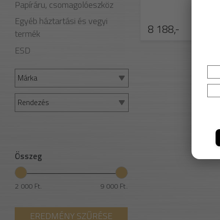
Papíráru, csomagolóeszköz
Egyéb háztartási és vegyi
8 188,-
termék
ESD
Márka
Rendezés
Összeg
2 000 Ft.
9 000 Ft.
EREDMÉNY SZŰRÉSE