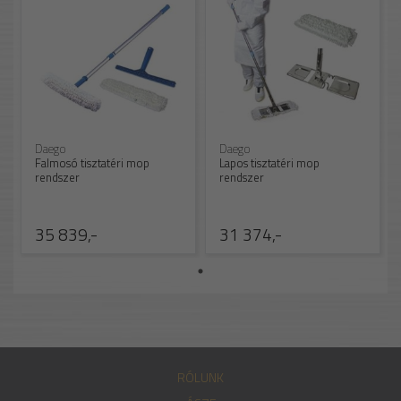
Daego
Daego
Falmosó tisztatéri mop
Lapos tisztatéri mop
rendszer
rendszer
35 839,-
31 374,-
RÓLUNK