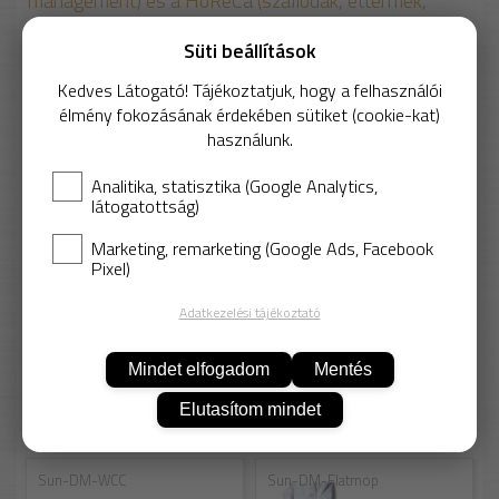
management) és a HoReCa (szállodák, éttermek,
kávéházak).
Süti beállítások
Ajánlott kiegészítők
Kedves Látogató! Tájékoztatjuk, hogy a felhasználói
élmény fokozásának érdekében sütiket (cookie-kat)
CE UltraSpeed ​​Pro™ felmosó rendszer 157775
248 238 Ft
használunk.
5 459 Ft
Analitika, statisztika (Google Analytics,
Nettó: 4 298 Ft
látogatottság)
Marketing, remarketing (Google Ads, Facebook
Pixel)
Adatkezelési tájékoztató
KOSÁRBA
Mindet elfogadom
Mentés
Elutasítom mindet
Ajánlott termékek
Sun-DM-WCC
Sun-DM-Flatmop