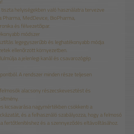
b!
, tiszta helyiségekben való használatra tervezve
a Pharma, MedDevice, BioPharma,
onika és félvezetőipar.
tékonyabb módszer
tisztítás legegyszerűbb és leghatékonyabb módja
etek ellenőrzött környezetben.
lülmúlja a jelenlegi kanál és csavarozógép
ontból. A rendszer minden része teljesen
s felmosók alacsony részecskevesztést és
esítmény.
s kicsavarása nagymértékben csökkenti a
kázatát, és a felhasználó szabályozza, hogy a felmosó
 fertőtlenítéshez és a szennyeződés eltávolításához.