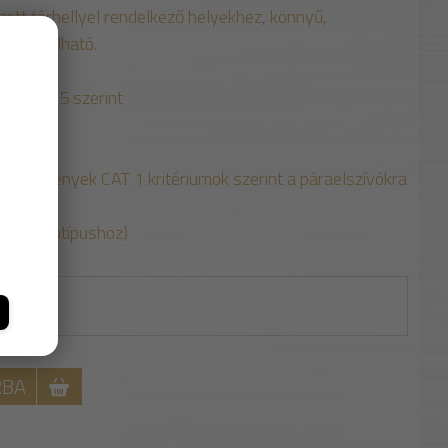
ozott tárhellyel rendelkező helyekhez, könnyű,
 használható.
SO 17665 szerint
 perc)
!
eredmények CAT 1 kritériumok szerint a páraelszívókra
két moptípushoz)
RBA