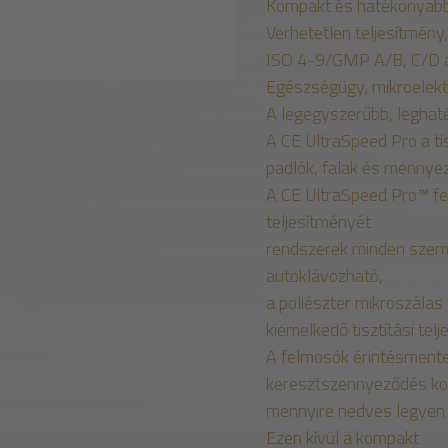
Kompakt és hatékonyab
Verhetetlen teljesítmény
ISO 4-9/GMP A/B, C/D 
Egészségügy, mikroelektr
A legegyszerűbb, legha
A CE UltraSpeed ​​Pro a 
padlók, falak és mennyez
A CE UltraSpeed ​​Pro™ fe
teljesítményét
rendszerek minden szemp
autoklávozható,
a poliészter mikroszála
kiemelkedő tisztítási telj
A felmosók érintésmente
keresztszennyeződés koc
mennyire nedves legyen a
Ezen kívül a kompakt