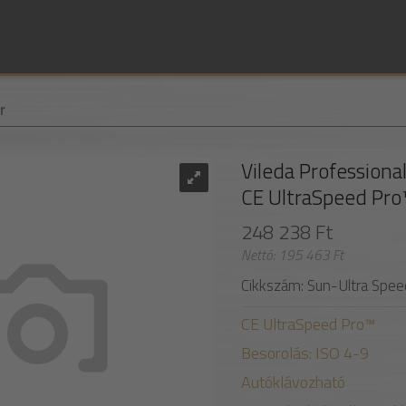
r
Vileda Professiona
CE UltraSpeed ​​P
248 238 Ft
Nettó: 195 463 Ft
Cikkszám: Sun-Ultra Spe
CE UltraSpeed ​​Pro™
Besorolás: ISO 4-9
Autóklávozható