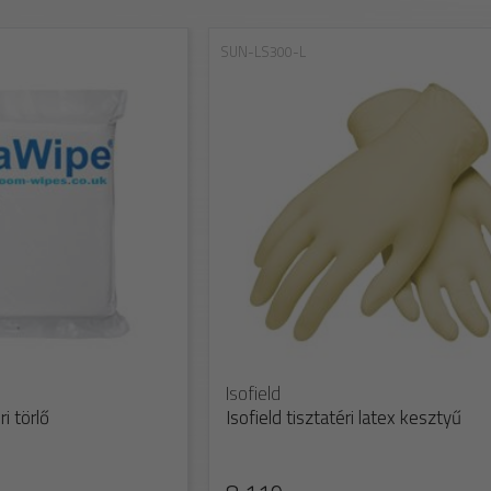
SUN-LS300-L
Isofield
i törlő
Isofield tisztatéri latex kesztyű