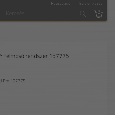
Regisztráció
Bejelentkezés
0
l
ro™ felmosó rendszer 157775
ed Pro 157775