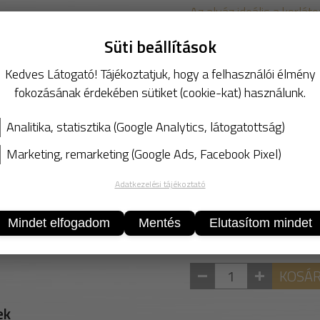
Az alváz ideális a korlát
ergonomikus és könnyen
Süti beállítások
Teljesen autoklávozható!
FHCS autoklávozás az I
Kedves Látogató! Tájékoztatjuk, hogy a felhasználói élmény
80-szor (80 x 121°C, 20
fokozásának érdekében sütiket (cookie-kat) használunk.
Beillesztett mosási teszt
Analitika, statisztika (Google Analytics, látogatottság)
RTI – Helmke Drum teszt
per
Marketing, remarketing (Google Ads, Facebook Pixel)
IEST-RP-CC-003.4 (mind
Adatkezelési tájékoztató
Mindet elfogadom
Mentés
Elutasítom mindet
KOSÁ
ek