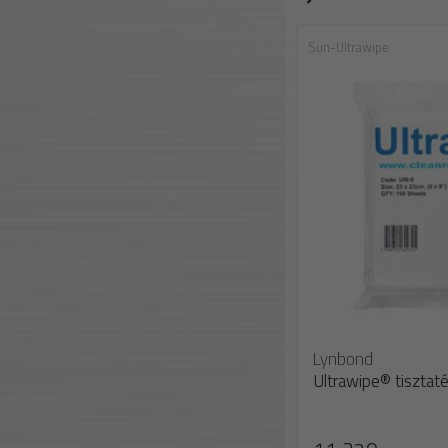
Sun-Ultrawipe
Lynbond
Ultrawipe® tisztatér