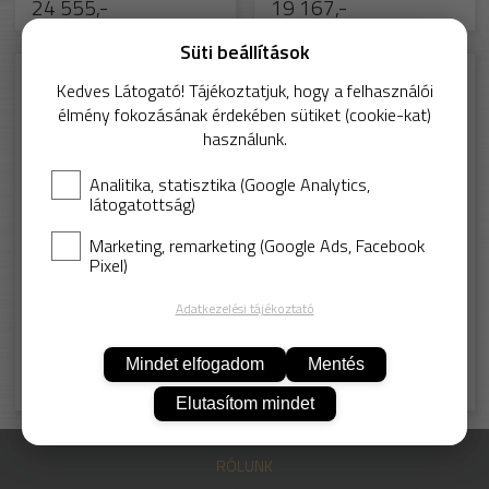
24 555,-
19 167,-
Süti beállítások
Sun-CR-512
Sun-CR-103-2
Kedves Látogató! Tájékoztatjuk, hogy a felhasználói
élmény fokozásának érdekében sütiket (cookie-kat)
használunk.
Analitika, statisztika (Google Analytics,
látogatottság)
Marketing, remarketing (Google Ads, Facebook
Pixel)
Lynbond
Lynbond
Portalanító ragacsos tömb
Tacky roller tisztító henger
Adatkezelési tájékoztató
pótfej
Mindet elfogadom
Mentés
8 990,-
11 313,-
Elutasítom mindet
RÓLUNK