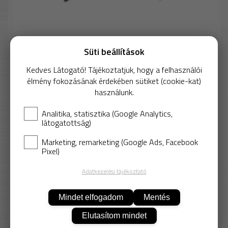
Süti beállítások
Kedves Látogató! Tájékoztatjuk, hogy a felhasználói
Készlet erejéig
élmény fokozásának érdekében sütiket (cookie-kat)
használunk.
ESD Sarokpánt
Analitika, statisztika (Google Analytics,
635 Ft
látogatottság)
Nettó: 500 Ft
Marketing, remarketing (Google Ads, Facebook
Pixel)
Adatkezelési tájékoztató
Mindet elfogadom
Mentés
KOSÁRBA
Elutasítom mindet