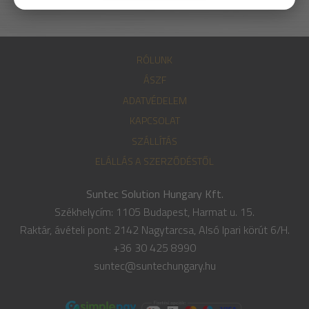
RÓLUNK
ÁSZF
ADATVÉDELEM
KAPCSOLAT
SZÁLLÍTÁS
ELÁLLÁS A SZERZŐDÉSTŐL
Suntec Solution Hungary Kft.
Székhelycím: 1105 Budapest, Harmat u. 15.
Raktár, ávételi pont: 2142 Nagytarcsa, Alsó Ipari körút 6/H.
+36 30 425 8990
suntec@suntechungary.hu