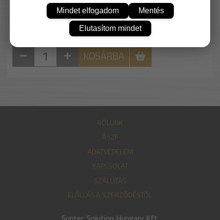
Mindet elfogadom
Mentés
Elutasítom mindet
KOSÁRBA
RÓLUNK
ÁSZF
ADATVÉDELEM
KAPCSOLAT
SZÁLLÍTÁS
ELÁLLÁS A SZERZŐDÉSTŐL
Suntec Solution Hungary Kft.