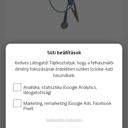
Készlet erejéig
Süti beállítások
Kedves Látogató! Tájékoztatjuk, hogy a felhasználói
Főbb jellemzők
élmény fokozásának érdekében sütiket (cookie-kat)
használunk.
Földelőkábel az ESD védelmi alkatrészek
csatlakoztatásához / csatlakoztatásához
Analitika, statisztika (Google Analytics,
látogatottság)
Megfelel a DIN EN 61340-5-1 "ESD szabvány"
követelményeinek
Marketing, remarketing (Google Ads, Facebook
Pixel)
1 016 Ft
Adatkezelési tájékoztató
Nettó: 800 Ft