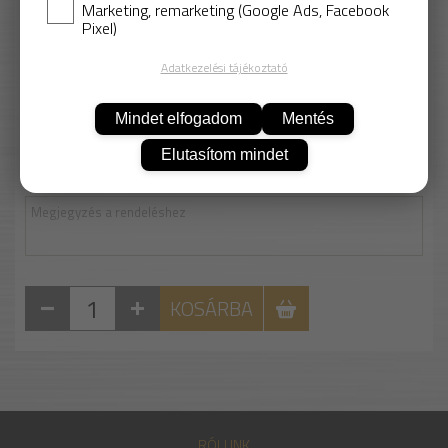
Marketing, remarketing (Google Ads, Facebook
- A különálló, rendkívül hosszú porlasztócsövecske
Pixel)
révén még a nehezen hozzáférhető helyeket is el
Adatkezelési tájékoztató
lehet érni.
Biztonsági Adatlap
Mindet elfogadom
Mentés
2 038 Ft
Elutasítom mindet
Nettó: 1 605 Ft
KOSÁRBA
RÓLUNK