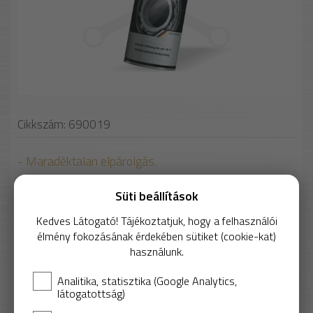
Cikkszám: 690019
- Maradéktalan elpárolgás.
- Fémből készült szerkezeti darabokat, így
Süti beállítások
csapágyakat, perselyeket, láncszemeket, tengelyeket
stb. segít szűk illesztésekbe bejuttatni.
Kedves Látogató! Tájékoztatjuk, hogy a felhasználói
- Hőmérséklet-érzékelők (bimetall-, PTC- és NTC
élmény fokozásának érdekében sütiket (cookie-kat)
használunk.
ellenállások, stb.) és motorkomponensek (porlasztók
és befecskendező rendszerek) felügyeletére.
Analitika, statisztika (Google Analytics,
- Gumi, fóliák és ragacsos maradékok sokkoló
látogatottság)
hűtésére.