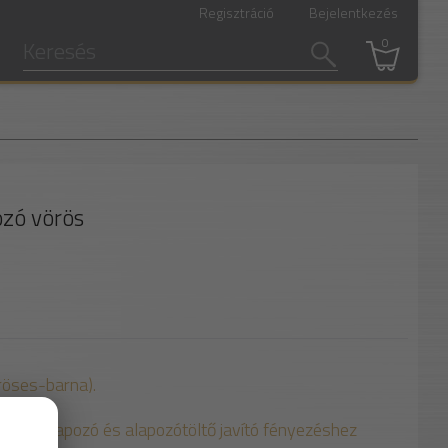
Regisztráció
Bejelentkezés
0
ozó vörös
röses-barna).
gátló alapozó és alapozótöltő javító fényezéshez