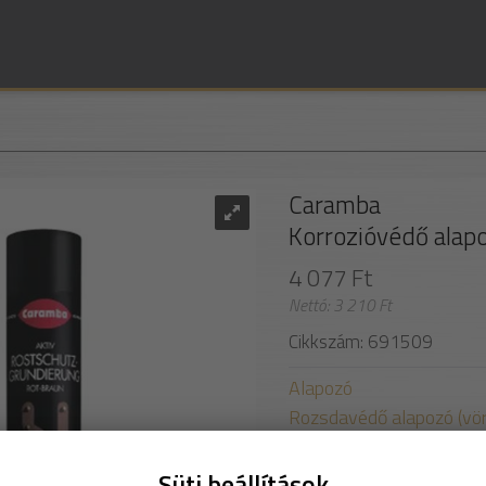
Caramba
Korrozióvédő alap
4 077 Ft
Nettó: 3 210 Ft
Cikkszám: 691509
Alapozó
Rozsdavédő alapozó (vö
Speciális rozsdásodást 
Süti beállítások