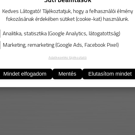
Kiváló korrózióvédele
Jól szigeteli a csiszolt
Kedves Látogató! Tájékoztatjuk, hogy a felhasználói élmény
fokozásának érdekében sütiket (cookie-kat) használunk.
Kereskedelmi forgalmaz
Biztonsági Adatlap
Analitika, statisztika (Google Analytics, látogatottság)
Marketing, remarketing (Google Ads, Facebook Pixel)
Adatkezelési tájékoztató
Mindet elfogadom
Mentés
Elutasítom mindet
KOSÁ