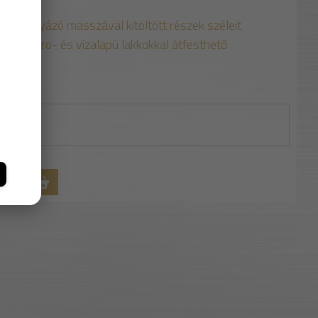
m
 és spatulyázó masszával kitöltött részek széleit
ású nitro- és vízalapú lakkokkal átfesthető
RBA