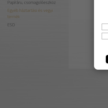
Papíráru, csomagolóeszköz
Egyéb háztartási és vegyi
termék
ESD