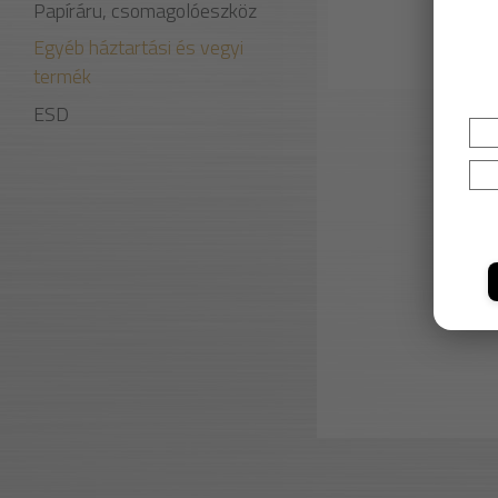
Papíráru, csomagolóeszköz
Egyéb háztartási és vegyi
termék
ESD