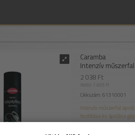
Caramba
Intenzív műszerfal
2 038 Ft
Nettó: 1 605 Ft
Cikkszám: 61310001
Intenzív műszerfal ápol
tisztítása és ápolása gé
- prémium minőség