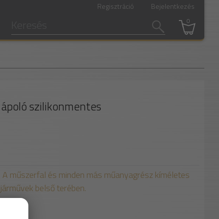
Regisztráció
Bejelentkezés
0
 ápoló szilikonmentes
ó. A műszerfal és minden más műanyagrész kíméletes
pjárművek belső terében.