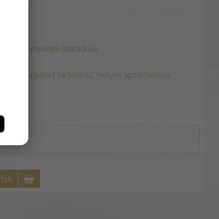
alkalmas
bra is fénytelenek maradnak
lat
-komponenseket tartalmaz, melyek ápoló hatású
RBA