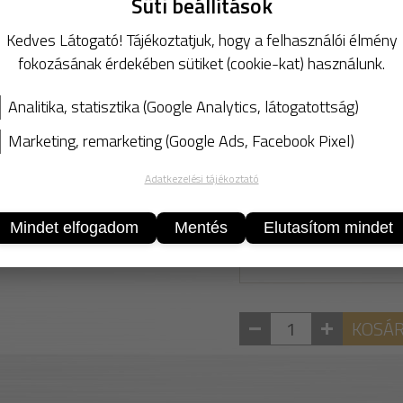
Süti beállítások
- szilikonmentes
Kedves Látogató! Tájékoztatjuk, hogy a felhasználói élmény
- lakkozó üzemeknek is 
fokozásának érdekében sütiket (cookie-kat) használunk.
- antisztatikus hatás
- a matt felületek továb
Analitika, statisztika (Google Analytics, látogatottság)
- eltávolítja a szürkefáty
- értékes növényi viasz
Marketing, remarketing (Google Ads, Facebook Pixel)
védőfilmet képeznek.
Adatkezelési tájékoztató
Biztonsági Adatlap
Mindet elfogadom
Mentés
Elutasítom mindet
KOSÁ