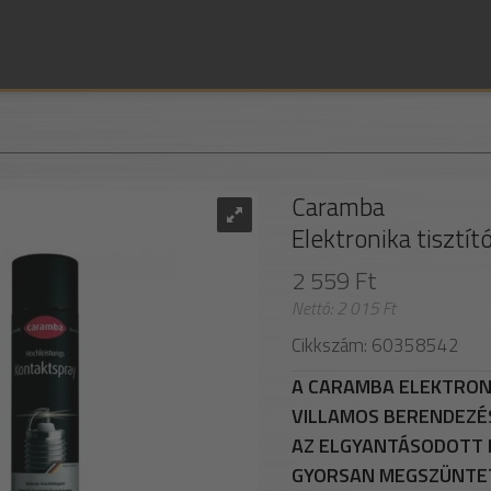
Caramba
Elektronika tisztít
2 559 Ft
Nettó: 2 015 Ft
Cikkszám: 60358542
A CARAMBA ELEKTRONI
VILLAMOS BERENDEZÉS
AZ ELGYANTÁSODOTT K
GYORSAN MEGSZÜNTET