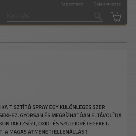
Regisztráció
Bejelentkezés
0
ó
KA TISZTÍTÓ SPRAY EGY KÜLÖNLEGES SZER
EKHEZ. GYORSAN ÉS MEGBÍZHATÓAN ELTÁVOLÍTJA
ONTAKTZSÍRT, OXID- ÉS SZULFIDRÉTEGEKET.
I A MAGAS ÁTMENETI ELLENÁLLÁST.