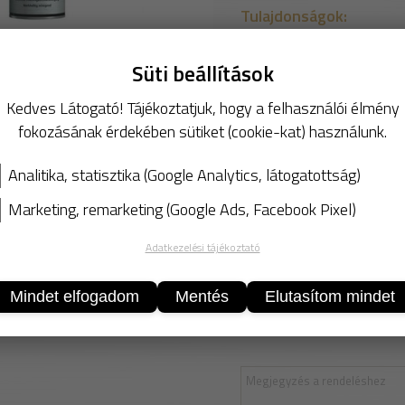
Tulajdonságok:
Korrózióvédelmet is nyúj
Süti beállítások
alapanyagokból készül. M
zavarokat. A Caramba ele
Kedves Látogató! Tájékoztatjuk, hogy a felhasználói élmény
nyomtatott áramkörökhöz,
fokozásának érdekében sütiket (cookie-kat) használunk.
Biztonsági Adatlap
Analitika, statisztika (Google Analytics, látogatottság)
Alkalmazás:
Minden munka megkezdése 
Marketing, remarketing (Google Ads, Facebook Pixel)
elszennyeződött érintkez
Adatkezelési tájékoztató
működtesse a kapcsolót.
segítségével távolítsa 
Mindet elfogadom
Mentés
Elutasítom mindet
tisztítást. Az áramellátá
elpárolgott (kb. 10 – 15 