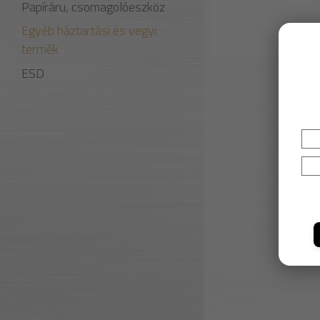
Papíráru, csomagolóeszköz
Egyéb háztartási és vegyi
termék
ESD