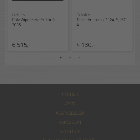
Gekatex
Gekatex
Poly Wipe tisztatéri törlő
Tisztatéri maszk 3124-S, ISO
3035
4
6 515,-
4 130,-
RÓLUNK
ÁSZF
ADATVÉDELEM
KAPCSOLAT
SZÁLLÍTÁS