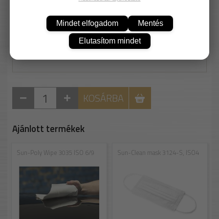
5 305 Ft
Nettó: 4 177 Ft
Mindet elfogadom
Mentés
106 Ft/db
Elutasítom mindet
KOSÁRBA
Ajánlott termékek
Sun-Poly Wipe 3035 ISO 6/9
Sun-Clean mask 3124-S, ISO4