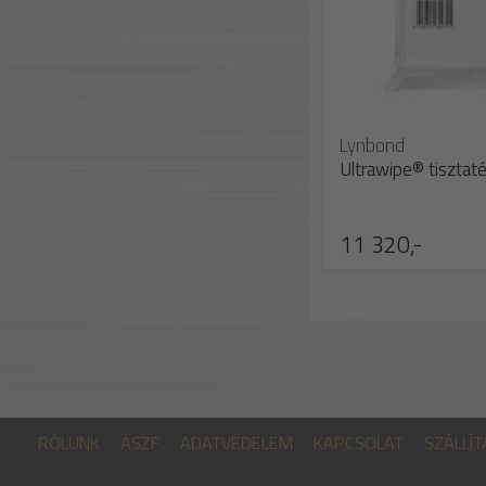
Lynbond
Ultrawipe® tisztatér
11 320,-
RÓLUNK
ÁSZF
ADATVÉDELEM
KAPCSOLAT
SZÁLLÍT