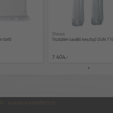
Showa
i törlő
Tisztatéri saválló kesztyű DUN 71
7 404,-
ÁS
ELÁLLÁS A SZERZŐDÉSTŐL