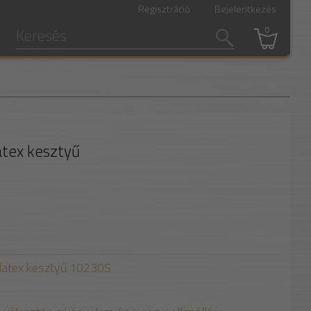
Regisztráció
Bejelentkezés
0
latex kesztyű
i latex kesztyű 10230S