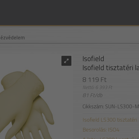
Kézvédelem
Isofield
Isofield tisztatéri 
8 119 Ft
Nettó: 6 393 Ft
81 Ft/db
Cikkszám: SUN-LS300-M
Isofield LS300 tisztatér
Besorolás: ISO4