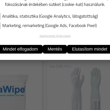
Csomagolás:
100
db/Cs
fokozásának érdekében sütiket (cookie-kat) használunk.
Analitika, statisztika (Google Analytics, látogatottság)
Marketing, remarketing (Google Ads, Facebook Pixel)
Adatkezelési tájékoztató
KOSÁ
Mindet elfogadom
Mentés
Elutasítom mindet
ek
Sun-DUN 710-L