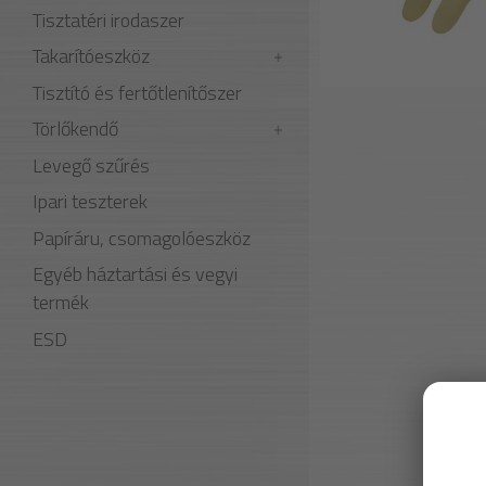
Tisztatéri irodaszer
Takarítóeszköz
Tisztító és fertőtlenítőszer
Törlőkendő
Levegő szűrés
Ipari teszterek
Papíráru, csomagolóeszköz
Egyéb háztartási és vegyi
termék
ESD