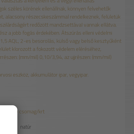
 választás a kényelem és a vegyi ellenállás
gok széles körének ellenállnak, könnyen felvehetők
nt, alacsony részecskeszámmal rendelkeznek, felületük
 szilárdságért redőzött mandzsettával vannak ellátva.
rész a jobb fogás érdekében. Átszúrás elleni védelmi
nt) 1,5 AQL, 2-es besorolás, külső vagy belső kesztyűként
elület klorozott a fokozott védelem eléréséhez,
részen: (mm/mil) 0,10/3,94, az ujjrészen: (mm/mil)
rvosi eszköz, akkumulátor ipar, vegyipar.
mag, 10 csomag/krt
SZÍN
natúr