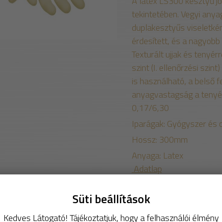
A latex LS300 kesztyű jó
tekintetében. Vegyi anya
duplakesztyűs viseletké
érdesített, és a nagyobb
Texturált ujjak és tenyér
szint (I. ellenőrzési szi
is használható, a belső f
anyagvastagság a tenyér
0,17/6,30
Iparágak: Gyógyszer és o
Hossz: 300mm
Anyaga: Latex
Adatlap
Csomagolás: 100 db/cso
Süti beállítások
MÉRET
M
Kedves Látogató! Tájékoztatjuk, hogy a felhasználói élmény