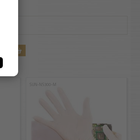
omag
RBA
SUN-NS300-M