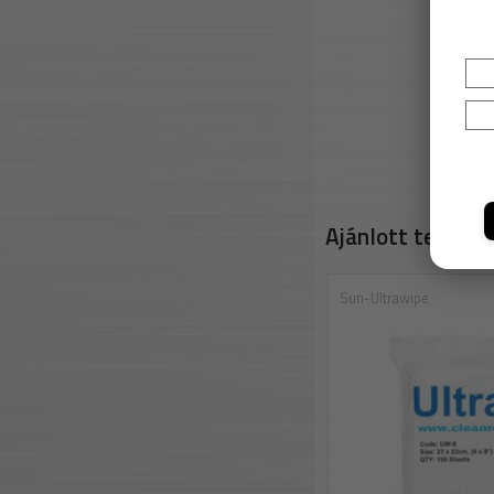
Ajánlott termék
Sun-Ultrawipe