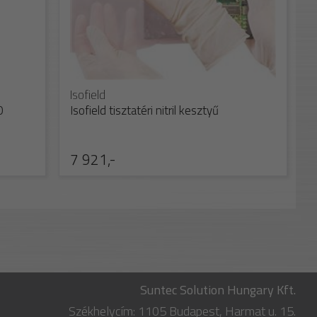
Isofield
0
Isofield tisztatéri nitril kesztyű
7 921,-
Suntec Solution Hungary Kft.
Székhelycím: 1105 Budapest, Harmat u. 15.