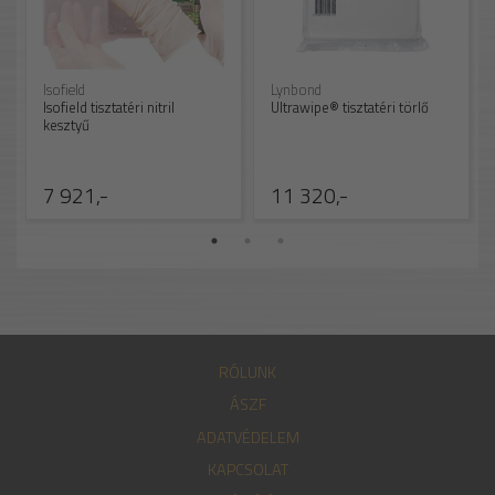
Isofield
Lynbond
Isofield tisztatéri nitril
Ultrawipe® tisztatéri törlő
kesztyű
7 921,-
11 320,-
RÓLUNK
ÁSZF
ADATVÉDELEM
KAPCSOLAT