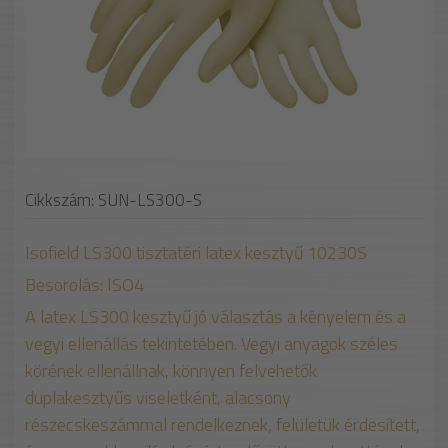
Cikkszám: SUN-LS300-S
Isofield LS300 tisztatéri latex kesztyű 10230S
Besorolás: ISO4
A latex LS300 kesztyű jó választás a kényelem és a
vegyi ellenállás tekintetében. Vegyi anyagok széles
körének ellenállnak, könnyen felvehetők
duplakesztyűs viseletként, alacsony
részecskeszámmal rendelkeznek, felületük érdesített,