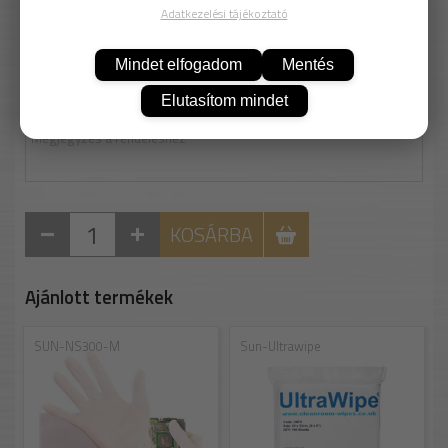
Csomagolás:
100
db/Csomag
Adatkezelési tájékoztató
8 119 Ft
Nettó: 6 393 Ft
Mindet elfogadom
Mentés
81 Ft/db
Elutasítom mindet
KOSÁRBA
Ajánlott termékek
SUN-NS300-M
Sun-Ultrawipe