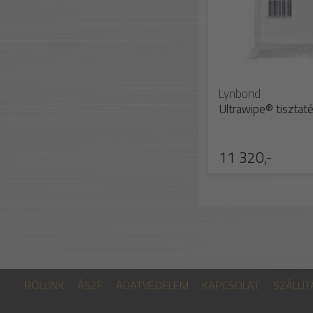
Lynbond
Ultrawipe® tisztatér
11 320,-
RÓLUNK
ÁSZF
ADATVÉDELEM
KAPCSOLAT
SZÁLLÍT