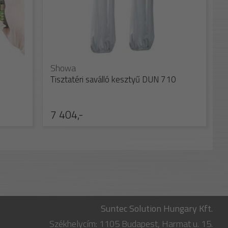
Showa
Tisztatéri saválló kesztyű DUN 710
7 404,-
Suntec Solution Hungary Kft.
Székhelycím: 1105 Budapest, Harmat u. 15.