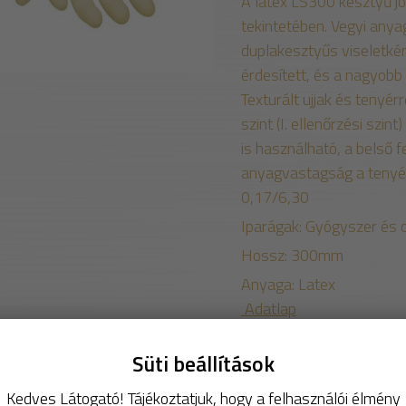
A latex LS300 kesztyű jó
tekintetében. Vegyi anya
duplakesztyűs viseletké
érdesített, és a nagyobb
Texturált ujjak és tenyér
szint (I. ellenőrzési szi
is használható, a belső f
anyagvastagság a tenyér
0,17/6,30
Iparágak: Gyógyszer és o
Hossz: 300mm
Anyaga: Latex
Adatlap
Csomagolás: 100 db/cso
Süti beállítások
MÉRET
S
Kedves Látogató! Tájékoztatjuk, hogy a felhasználói élmény