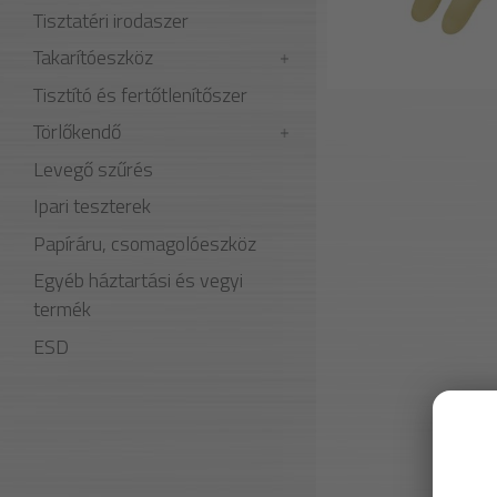
Tisztatéri irodaszer
Takarítóeszköz
Tisztító és fertőtlenítőszer
Törlőkendő
Levegő szűrés
Ipari teszterek
Papíráru, csomagolóeszköz
Egyéb háztartási és vegyi
termék
ESD