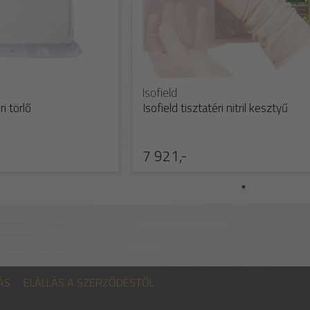
Isofield
i törlő
Isofield tisztatéri nitril kesztyű
7 921,-
ÁS
ELÁLLÁS A SZERZŐDÉSTŐL