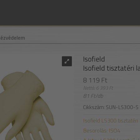
Kézvédelem
Isofield
Isofield tisztatéri 
8 119 Ft
Nettó: 6 393 Ft
81 Ft/db
Cikkszám: SUN-LS300-S
Isofield LS300 tisztatér
Besorolás: ISO4