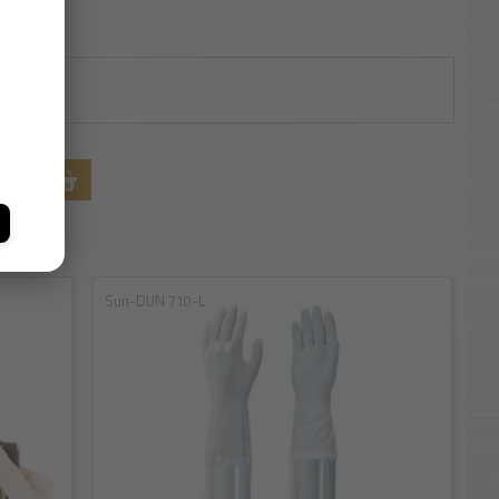
omag
RBA
Sun-DUN 710-L