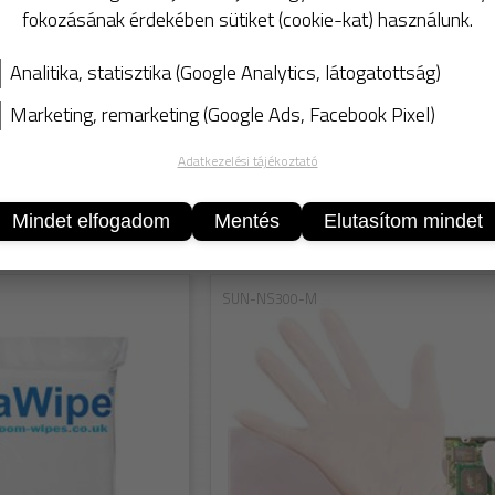
Csomagolás:
100
db/Cs
fokozásának érdekében sütiket (cookie-kat) használunk.
Analitika, statisztika (Google Analytics, látogatottság)
Marketing, remarketing (Google Ads, Facebook Pixel)
Adatkezelési tájékoztató
KOSÁ
Mindet elfogadom
Mentés
Elutasítom mindet
ek
SUN-NS300-M