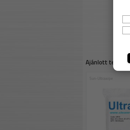
Ajánlott termék
Sun-Ultrawipe