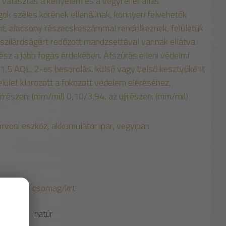
 választás a kényelem és a vegyi ellenállás
gok széles körének ellenállnak, könnyen felvehetők
nt, alacsony részecskeszámmal rendelkeznek, felületük
 szilárdságért redőzött mandzsettával vannak ellátva.
rész a jobb fogás érdekében. Átszúrás elleni védelmi
nt) 1,5 AQL, 2-es besorolás, külső vagy belső kesztyűként
elület klorozott a fokozott védelem eléréséhez,
részen: (mm/mil) 0,10/3,94, az ujjrészen: (mm/mil)
rvosi eszköz, akkumulátor ipar, vegyipar.
mag, 10 csomag/krt
SZÍN
natúr