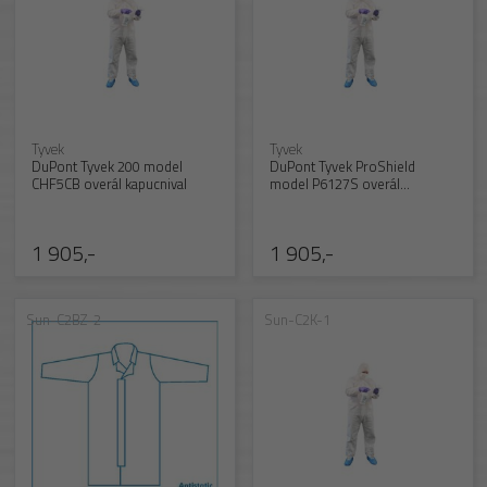
Tyvek
Tyvek
DuPont Tyvek 200 model
DuPont Tyvek ProShield
CHF5CB overál kapucnival
model P6127S overál
kapucnival
1 905,-
1 905,-
Sun-C2BZ-2
Sun-C2K-1