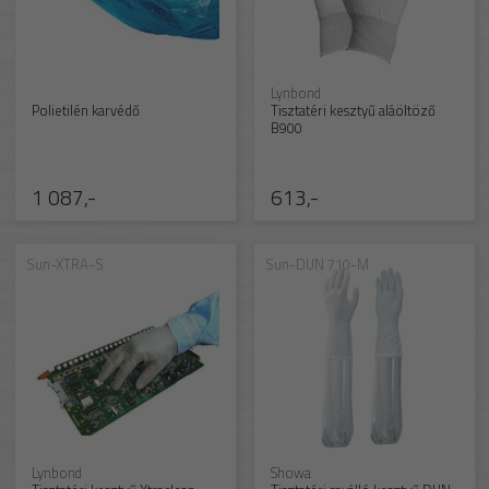
Lynbond
Polietilén karvédő
Tisztatéri kesztyű aláöltöző
B900
1 087,-
613,-
Sun-XTRA-S
Sun-DUN 710-M
Lynbond
Showa