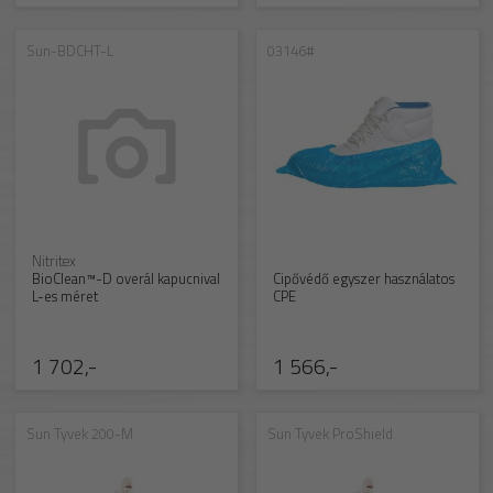
Sun-BDCHT-L
03146#
Nitritex
BioClean™-D overál kapucnival
Cipővédő egyszer használatos
L-es méret
CPE
1 702,-
1 566,-
Sun Tyvek 200-M
Sun Tyvek ProShield