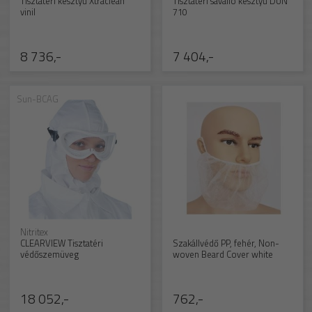
Tisztatéri kesztyű Xtraclean
Tisztatéri saválló kesztyű DUN
vinil
710
8 736,-
7 404,-
Sun-BCAG
Nitritex
CLEARVIEW Tisztatéri
Szakállvédő PP, fehér, Non-
védőszemüveg
woven Beard Cover white
18 052,-
762,-