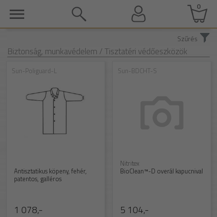
0
Szűrés
Biztonság, munkavédelem
/ Tisztatéri védőeszközök
Sun-Poliguard-L
Sun-BDCHT-S
Nitritex
Antisztatikus köpeny, fehér,
BioClean™-D overál kapucnival
patentos, galléros
1 078,-
5 104,-