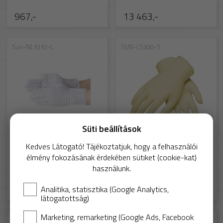
967,-
13 463,-
Sun-NL1010-L
SUN-LS300-S
Süti beállítások
Lynbond
Isofield
Kedves Látogató! Tájékoztatjuk, hogy a felhasználói
ESD kesztyű nylon NL1010
Isofield tisztatéri latex kesztyű
élmény fokozásának érdekében sütiket (cookie-kat)
használunk.
6 134,-
8 119,-
Analitika, statisztika (Google Analytics,
látogatottság)
Marketing, remarketing (Google Ads, Facebook
SUN-NS300-S
Sun-BNPS70