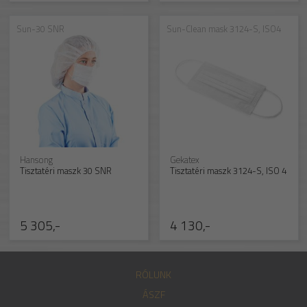
Sun-30 SNR
Sun-Clean mask 3124-S, ISO4
Hansong
Gekatex
Tisztatéri maszk 30 SNR
Tisztatéri maszk 3124-S, ISO 4
5 305,-
4 130,-
RÓLUNK
ÁSZF