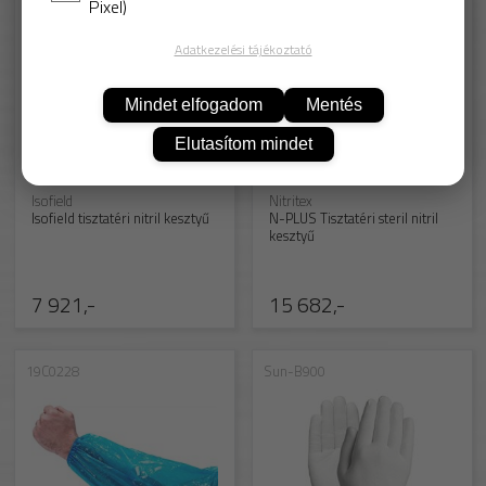
Pixel)
Adatkezelési tájékoztató
Mindet elfogadom
Mentés
Elutasítom mindet
Isofield
Nitritex
Isofield tisztatéri nitril kesztyű
N-PLUS Tisztatéri steril nitril
kesztyű
7 921,-
15 682,-
19C0228
Sun-B900