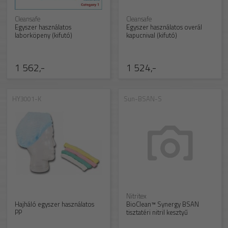
Cleansafe
Cleansafe
Egyszer használatos
Egyszer használatos overál
laborköpeny (kifutó)
kapucnival (kifutó)
1 562,-
1 524,-
HY3001-K
Sun-BSAN-S
Nitritex
Hajháló egyszer használatos
BioClean™ Synergy BSAN
PP
tisztatéri nitril kesztyű