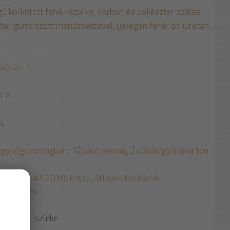
 körkötött fehér-szürke, karbon és poliészter szálas
zter gumírozott mandzsettával, ujjvégen fehér poliuretán
nállás: 1
: X
XL
egységcsomagban, 12pár/csomag, 240pár/gyűjtőkarton
:2003+A1:2010: II.Kat., átlagos kockázati
388 214XX
SZÍN
szürke