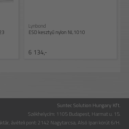
Lynbond
123
ESD kesztyű nylon NL1010
6 134,-
Suntec Solution Hungary Kft.
Székhelycím: 1105 Budapest, Harmat u. 15.
ktár, ávételi pont: 2142 Nagytarcsa, Alsó Ipari körút 6/H.