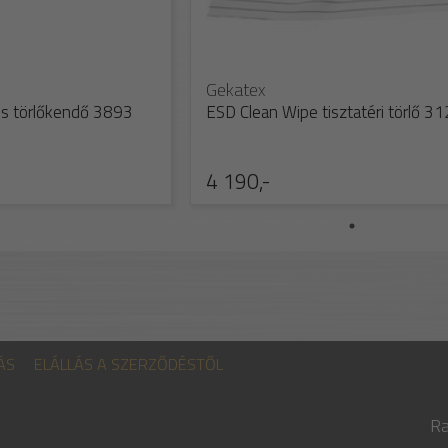
Gekatex
s törlőkendő 3893
ESD Clean Wipe tisztatéri törlő 3
4 190,-
ÁS
ELÁLLÁS A SZERZŐDÉSTŐL
Ra