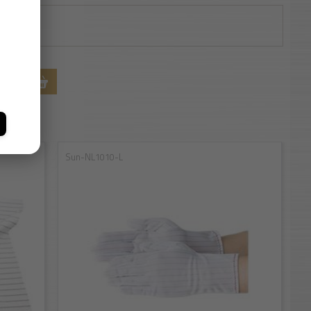
RBA
Sun-NL1010-L