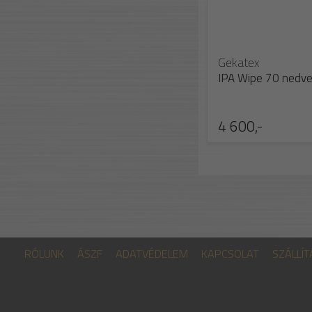
Gekatex
IPA Wipe 70 nedve
4 600,-
RÓLUNK
ÁSZF
ADATVÉDELEM
KAPCSOLAT
SZÁLLÍT