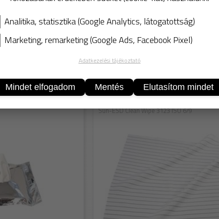
Analitika, statisztika (Google Analytics, látogatottság)
Marketing, remarketing (Google Ads, Facebook Pixel)
KOSÁ
Adatkezelési tájékoztató
ek
Mindet elfogadom
Mentés
Elutasítom mindet
Sun-ESD Clean Wipe 3123 ISO 6/9