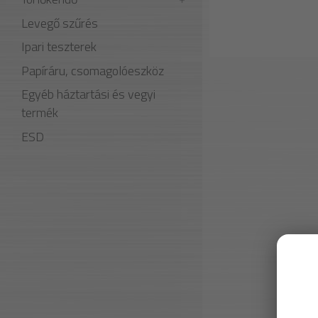
Levegő szűrés
Ipari teszterek
Papíráru, csomagolóeszköz
Egyéb háztartási és vegyi
termék
ESD