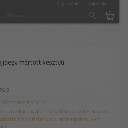
Regisztráció
Bejelentkezés
0
ujjbegy mártott kesztyű
PU 8
 mártott kesztyű, ESD
llen védelmet nyújtó kesztyű karbon szálas anyagból
nattal kiváló antisztatikus tulajdonságokkal. Nem
rke