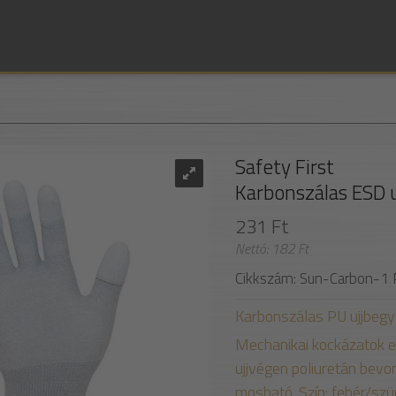
Safety First
Karbonszálas ESD 
231 Ft
Nettó: 182 Ft
Cikkszám: Sun-Carbon-1 
Karbonszálas PU ujjbegy
Mechanikai kockázatok e
ujjvégen poliuretán bevo
mosható. Szín: fehér/szü