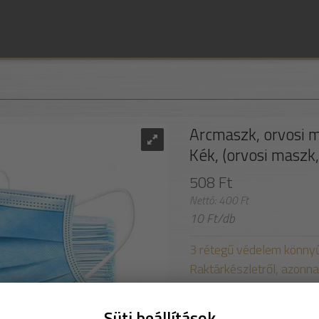
Arcmaszk, orvosi 
Kék, (orvosi maszk
508 Ft
Nettó: 400 Ft
10 Ft/db
3 rétegű védelem könnyű 
Raktárkészletről, azonnal
50 db/csomag, 40 csoma
Süti beállítások