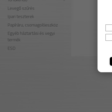
Levegő szűrés
Ipari teszterek
Papíráru, csomagolóeszköz
Egyéb háztartási és vegyi
termék
ESD