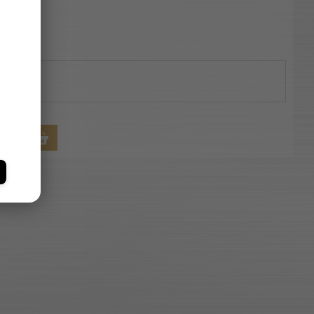
mag
RBA