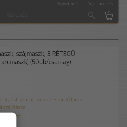
Regisztráció
Bejelentkezés
0
maszk, szájmaszk, 3 RÉTEGŰ
, arcmaszk) (50db/csomag)
légzést biztosít. Arcra illeszkedő forma.
i szállítással.
g/ karton.