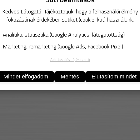
SZÍN
kék
Kedves Látogató! Tájékoztatjuk, hogy a felhasználói élmény
Csomagolás:
50
db/Cso
fokozásának érdekében sütiket (cookie-kat) használunk.
Analitika, statisztika (Google Analytics, látogatottság)
Marketing, remarketing (Google Ads, Facebook Pixel)
Adatkezelési tájékoztató
KOSÁ
Mindet elfogadom
Mentés
Elutasítom mindet